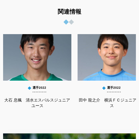
関連情報
選手2022
選手2022
大石 息楓 清水エスパルスジュニア
田中 龍之介 横浜ＦＣジュニア
ユース
ス