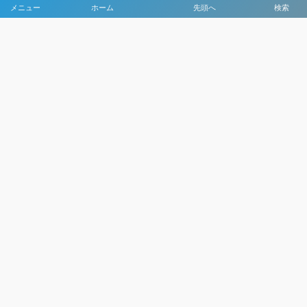
メニュー
ホーム
先頭へ
検索
大会メディア協力社として
大会価値向上を目指し
大会を盛り上げます
大会HP制作・運営
LIVE・ハイライト配信
利用規約
プライバシーポリシー
©
2021 - 2026
日本クラブユースサッカー選手権（U-15）大会