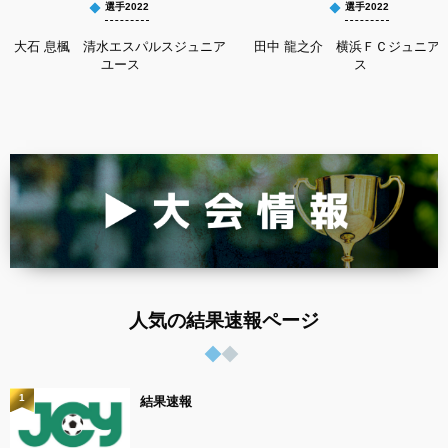
選手2022
選手2022
大石 息楓 清水エスパルスジュニア
田中 龍之介 横浜ＦＣジュニア
ユース
ス
人気の結果速報ページ
1
結果速報