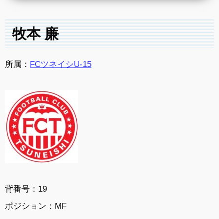
牧本 廉
所属：
FCツネイシU-15
背番号：19
ポジション：MF