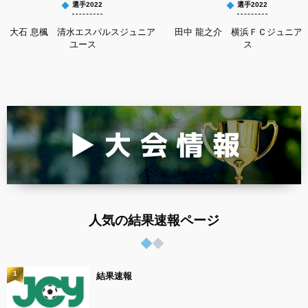
選手2022
選手2022
大石 息楓 清水エスパルスジュニア
田中 龍之介 横浜ＦＣジュニア
ユース
ス
人気の結果速報ページ
1
結果速報