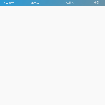
メニュー
ホーム
先頭へ
検索
大会メディア協力社として
大会価値向上を目指し
大会を盛り上げます
大会HP制作・運営
LIVE・ハイライト配信
利用規約
プライバシーポリシー
©
2021 - 2026
日本クラブユースサッカー選手権（U-15）大会