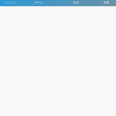
メニュー
ホーム
先頭へ
検索
大会メディア協力社として
大会価値向上を目指し
大会を盛り上げます
大会HP制作・運営
LIVE・ハイライト配信
利用規約
プライバシーポリシー
©
2021 - 2026
日本クラブユースサッカー選手権（U-15）大会