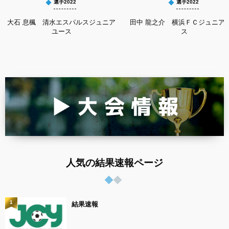
選手2022
選手2022
大石 息楓 清水エスパルスジュニア
田中 龍之介 横浜ＦＣジュニア
ユース
ス
人気の結果速報ページ
1
結果速報