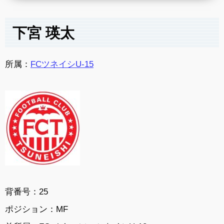
下宮 瑛太
所属：
FCツネイシU-15
背番号：25
ポジション：MF