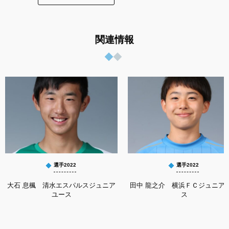
関連情報
選手2022
選手2022
大石 息楓 清水エスパルスジュニア
田中 龍之介 横浜ＦＣジュニア
ユース
ス