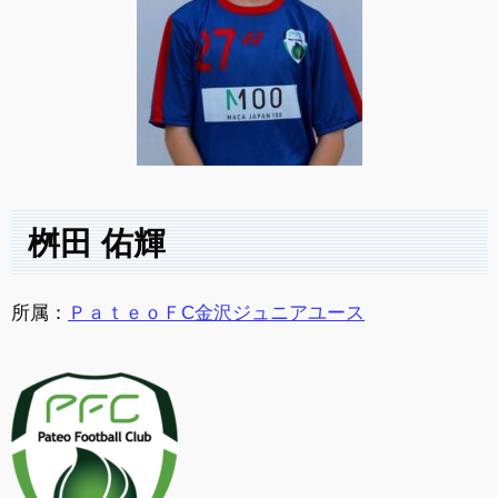
桝田 佑輝
所属：
ＰａｔｅｏＦC金沢ジュニアユース