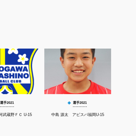
選手2021
選手2021
河武蔵野ＦＣ U-15
中島 源太 アビスパ福岡U-15
鬼塚 