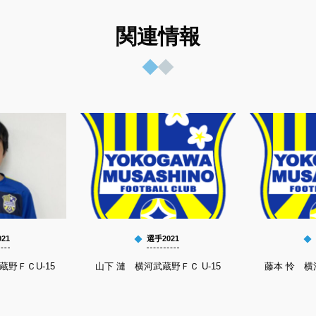
関連情報
21
選手2021
蔵野ＦＣU-15
山下 漣 横河武蔵野ＦＣ U-15
藤本 怜 横