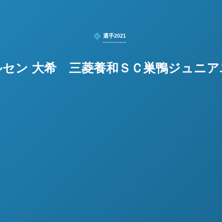
選手2021
ルセン 大希 三菱養和ＳＣ巣鴨ジュニア