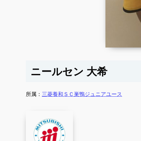
ニールセン 大希
所属：
三菱養和ＳＣ巣鴨ジュニアユース