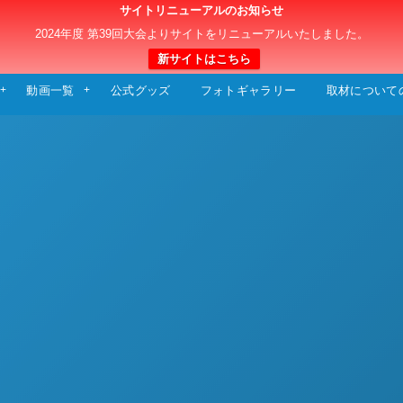
サイトリニューアルのお知らせ
日本クラブユースサッカー選手権（U-15）大
2024年度 第39回大会よりサイトをリニューアルいたしました。
新サイトはこちら
動画一覧
公式グッズ
フォトギャラリー
取材について