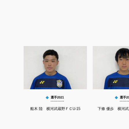
選手2021
選手20
船木 陸 横河武蔵野ＦＣU-15
下條 優歩 横河武