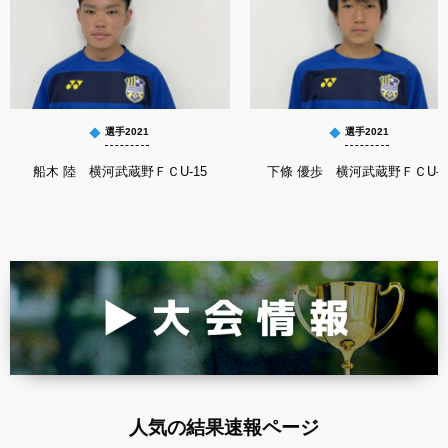
選手2021
選手2021
船木 陸 横河武蔵野ＦＣU-15
下條 優歩 横河武蔵野ＦＣU-1
人気の結果速報ページ