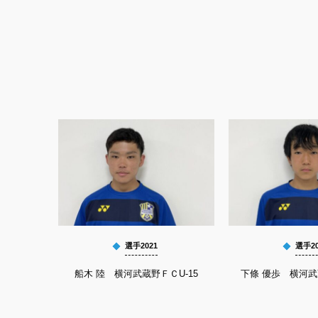
選手2021
選手20
船木 陸 横河武蔵野ＦＣU-15
下條 優歩 横河武