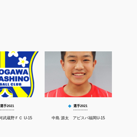
選手2021
選手2021
河武蔵野ＦＣ U-15
中島 源太 アビスパ福岡U-15
鬼塚 