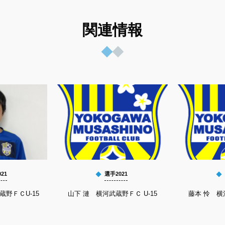
関連情報
21
選手2021
蔵野ＦＣU-15
山下 漣 横河武蔵野ＦＣ U-15
藤本 怜 横