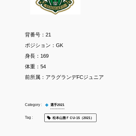
背番号：21
ポジション：GK
身長：169
体重：54
前所属：
アラグランデFCジュニア
選手2021
松本山雅ＦＣU-15（2021）