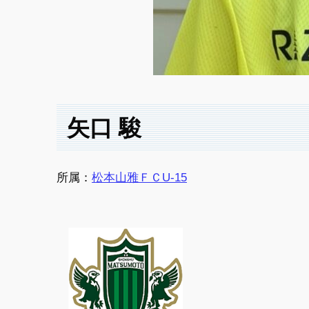
矢口 駿
所属：
松本山雅ＦＣU-15