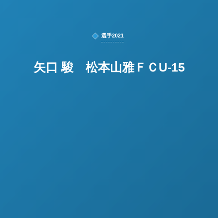
選手2021
矢口 駿 松本山雅ＦＣU-15