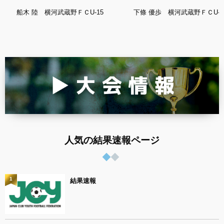
船木 陸 横河武蔵野ＦＣU-15
下條 優歩 横河武蔵野ＦＣU-1
人気の結果速報ページ
1
結果速報