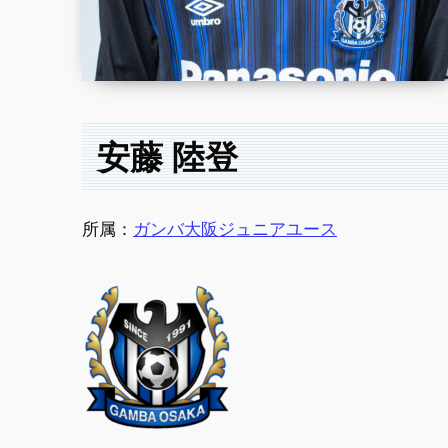
安藤 陸登
所属：
ガンバ大阪ジュニアユース