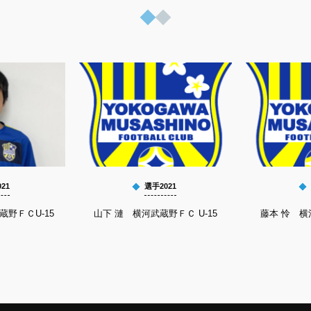
21
選手2021
蔵野ＦＣU-15
山下 漣 横河武蔵野ＦＣ U-15
藤本 怜 横