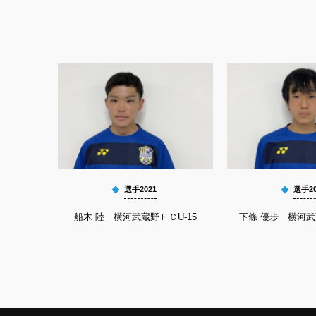
選手2021
選手20
船木 陸 横河武蔵野ＦＣU-15
下條 優歩 横河武