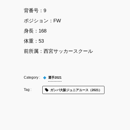
背番号：9
ポジション：FW
身長：168
体重：53
前所属：西宮サッカースクール
選手2021
ガンバ大阪ジュニアユース（2021）