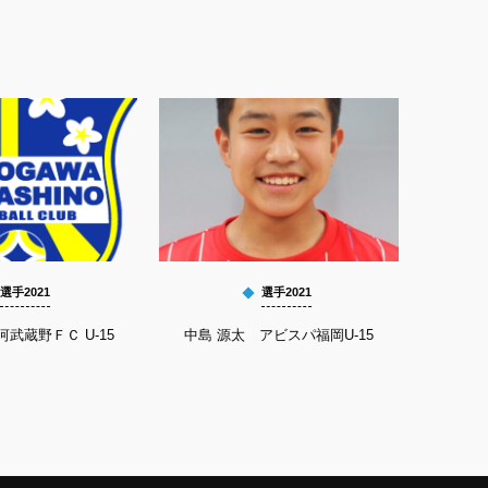
選手2021
選手2021
河武蔵野ＦＣ U-15
中島 源太 アビスパ福岡U-15
鬼塚 