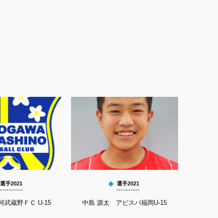
選手2021
選手2021
河武蔵野ＦＣ U-15
中島 源太 アビスパ福岡U-15
鬼塚 