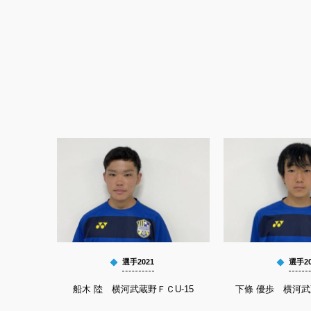
選手2021
選手20
船木 陸 横河武蔵野ＦＣU-15
下條 優歩 横河武