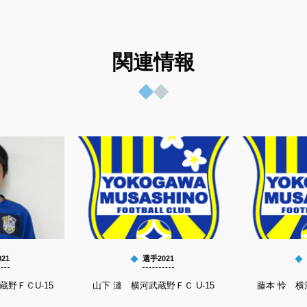
関連情報
21
選手2021
蔵野ＦＣU-15
山下 漣 横河武蔵野ＦＣ U-15
藤本 怜 横