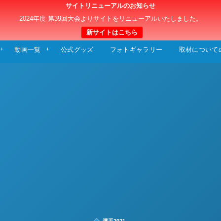
サイトリニューアルのお知らせ
日本クラブユースサッカー選手権（U-15）大
2024年度 第39回大会よりサイトをリニューアルいたしました。
新サイトはこちら
動画一覧
公式グッズ
フォトギャラリー
取材について