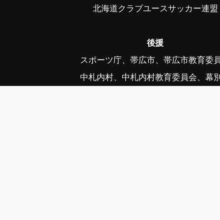
北海道クラブユースサッカー連盟
後援
スポーツ庁、帯広市、帯広市教育委
中札内村、中札内村教育委員会、幕
幕別町教育委員会、音更町、音更町教育
公益社団法人日本プロサッカーリーグ、毎
写真協力 ©フォトクリエイト