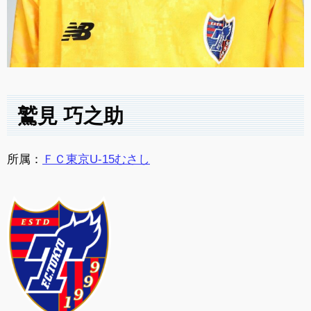
鷲見 巧之助
所属：
ＦＣ東京U-15むさし