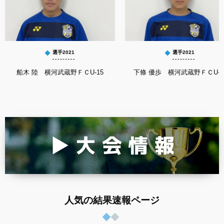
選手2021
選手2021
船木 陸 横河武蔵野ＦＣU-15
下條 優歩 横河武蔵野ＦＣU-1
人気の結果速報ページ