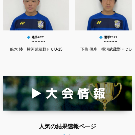
選手2021
選手2021
船木 陸 横河武蔵野ＦＣU-15
下條 優歩 横河武蔵野ＦＣU-1
人気の結果速報ページ