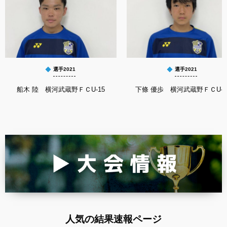
選手2021
選手2021
船木 陸 横河武蔵野ＦＣU-15
下條 優歩 横河武蔵野ＦＣU-1
人気の結果速報ページ