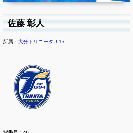
佐藤 彰人
所属：
大分トリニータU-15
背番号：46