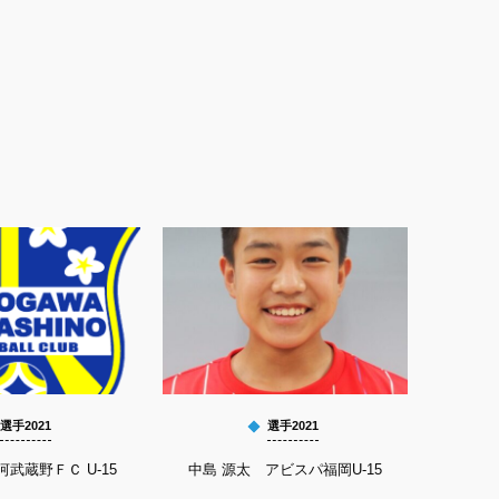
選手2021
選手2021
河武蔵野ＦＣ U-15
中島 源太 アビスパ福岡U-15
鬼塚 