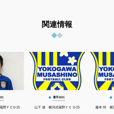
関連情報
21
選手2021
蔵野ＦＣU-15
山下 漣 横河武蔵野ＦＣ U-15
藤本 怜 横