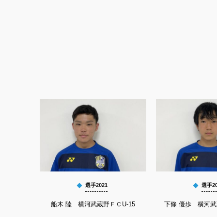
選手2021
選手20
船木 陸 横河武蔵野ＦＣU-15
下條 優歩 横河武