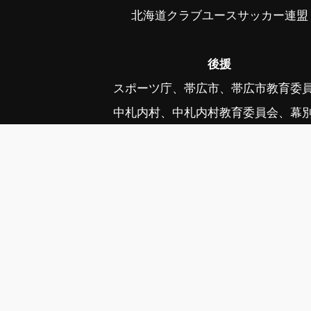
北海道クラブユースサッカー連盟
後援
スポーツ庁、帯広市、帯広市教育委
中札内村、中札内村教育委員会、幕
幕別町教育委員会、音更町、音更町教育
公益社団法人日本プロサッカーリーグ、毎
写真協力 ©フォトクリエイト