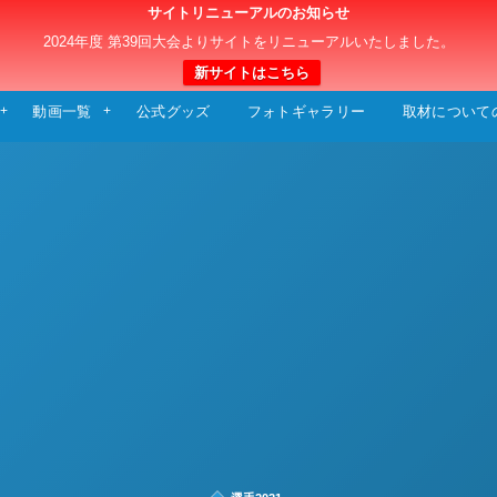
サイトリニューアルのお知らせ
日本クラブユースサッカー選手権（U-15）大
2024年度 第39回大会よりサイトをリニューアルいたしました。
新サイトはこちら
動画一覧
公式グッズ
フォトギャラリー
取材について