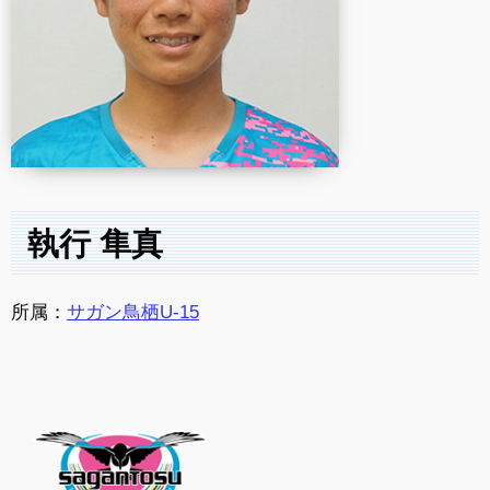
執行 隼真
所属：
サガン鳥栖U-15