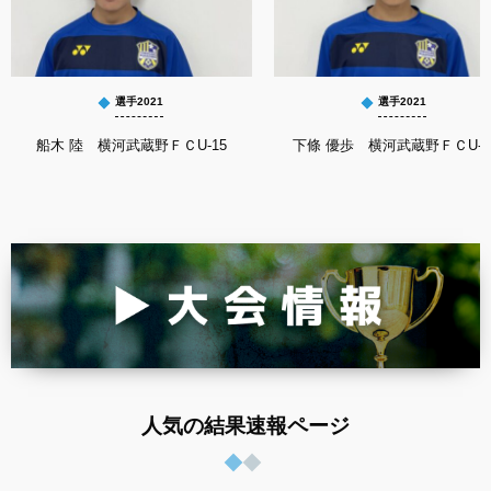
選手2021
選手2021
船木 陸 横河武蔵野ＦＣU-15
下條 優歩 横河武蔵野ＦＣU-1
人気の結果速報ページ