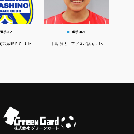
選手2021
選手2021
河武蔵野ＦＣ U-15
中島 源太 アビスパ福岡U-15
鬼塚 