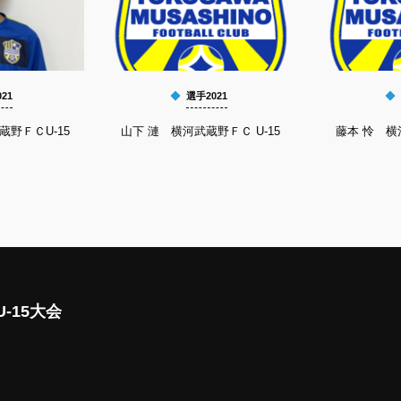
21
選手2021
蔵野ＦＣU-15
山下 漣 横河武蔵野ＦＣ U-15
藤本 怜 横
-15大会