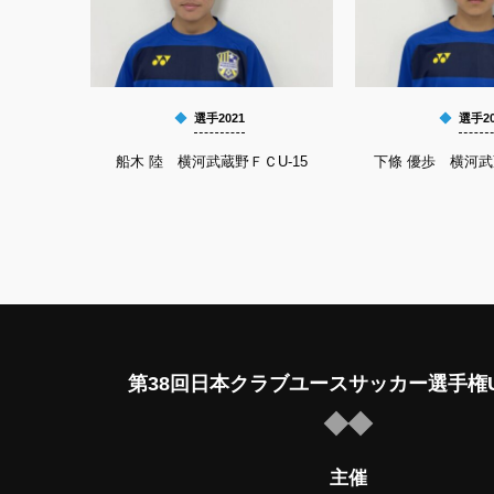
選手2021
選手20
船木 陸 横河武蔵野ＦＣU-15
下條 優歩 横河武
第38回日本クラブユースサッカー選手権U
主催