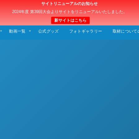
サイトリニューアルのお知らせ
日本クラブユースサッカー選手権（U-15）大
2024年度 第39回大会よりサイトをリニューアルいたしました。
新サイトはこちら
動画一覧
公式グッズ
フォトギャラリー
取材について