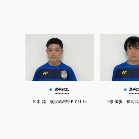
選手2021
選手20
船木 陸 横河武蔵野ＦＣU-15
下條 優歩 横河武