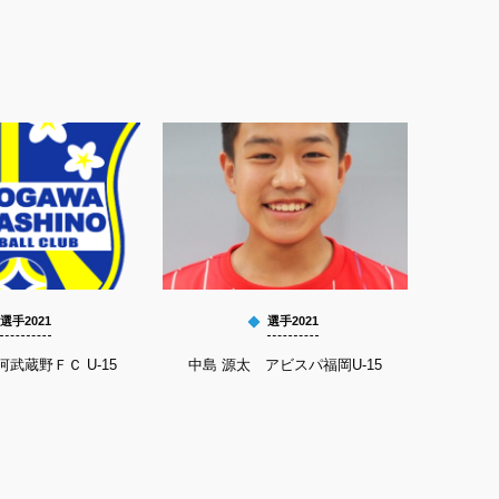
選手2021
選手2021
河武蔵野ＦＣ U-15
中島 源太 アビスパ福岡U-15
鬼塚 