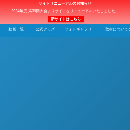
サイトリニューアルのお知らせ
日本クラブユースサッカー選手権（U-15）大
2024年度 第39回大会よりサイトをリニューアルいたしました。
新サイトはこちら
動画一覧
公式グッズ
フォトギャラリー
取材について