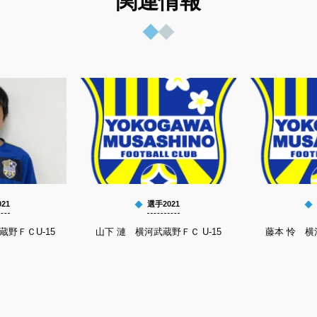
関連情報
21
選手2021
蔵野ＦＣU-15
山下 漣 横河武蔵野ＦＣ U-15
藤本 怜 横