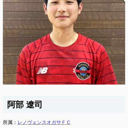
阿部 遼司
所属：
レノヴェンスオガサＦＣ