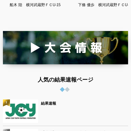
船木 陸 横河武蔵野ＦＣU-15
下條 優歩 横河武蔵野ＦＣU-1
人気の結果速報ページ
1
結果速報