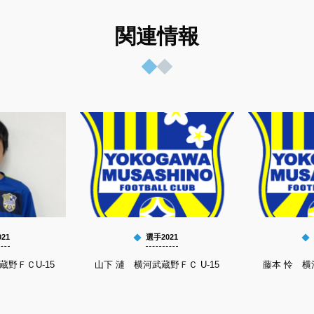
関連情報
21
選手2021
蔵野ＦＣU-15
山下 漣 横河武蔵野ＦＣ U-15
藤本 怜 横