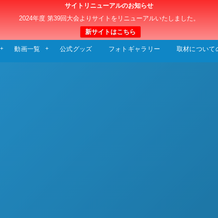
サイトリニューアルのお知らせ
日本クラブユースサッカー選手権（U-15）大
2024年度 第39回大会よりサイトをリニューアルいたしました。
新サイトはこちら
動画一覧
公式グッズ
フォトギャラリー
取材について