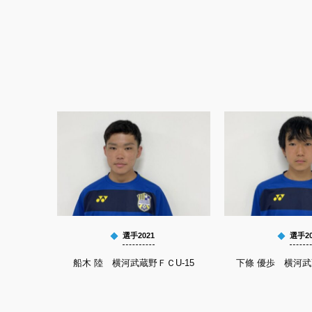
選手2021
選手20
船木 陸 横河武蔵野ＦＣU-15
下條 優歩 横河武