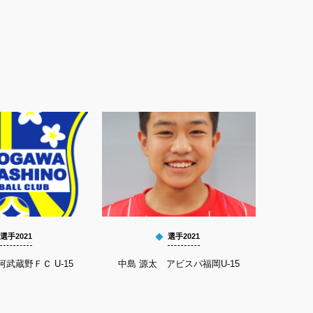
選手2021
選手2021
河武蔵野ＦＣ U-15
中島 源太 アビスパ福岡U-15
鬼塚 