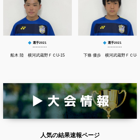
選手2021
選手2021
船木 陸 横河武蔵野ＦＣU-15
下條 優歩 横河武蔵野ＦＣU-1
人気の結果速報ページ